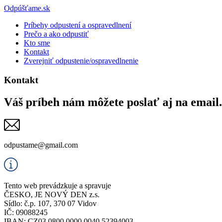
Odpúšťame
.sk
Príbehy odpustení a ospravedlnení
Prečo a ako odpustiť
Kto sme
Kontakt
Zverejniť odpustenie/ospravedlnenie
Kontakt
Váš príbeh nám môžete poslať aj na email.
odpustame@gmail.com
Tento web prevádzkuje a spravuje
ČESKO, JE NOVÝ DEN z.s.
Sídlo: č.p. 107, 370 07 Vidov
IČ: 09088245
IBAN: CZ03 0800 0000 0040 52394003